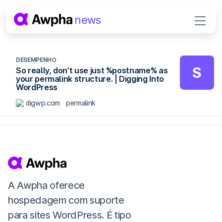
Pular para o conteúdo
news
Navegação principal
DESEMPENHO
S
So really, don’t use just %postname% as
your permalink structure. | Digging Into
WordPress
digwp.com
permalink
A Awpha oferece
hospedagem com suporte
para sites WordPress. É tipo