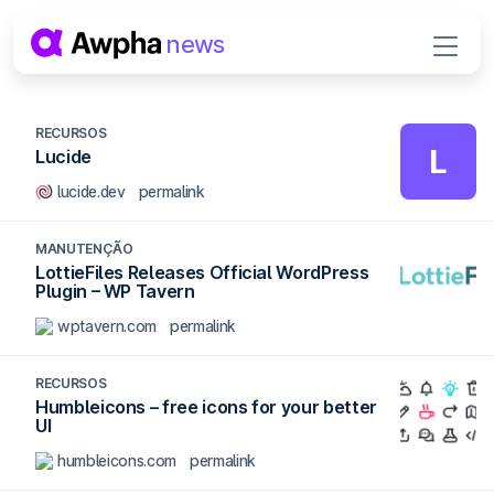
Pular para o conteúdo
news
Navegação principal
RECURSOS
L
Lucide
lucide.dev
permalink
MANUTENÇÃO
LottieFiles Releases Official WordPress
Plugin – WP Tavern
wptavern.com
permalink
RECURSOS
Humbleicons – free icons for your better
UI
humbleicons.com
permalink