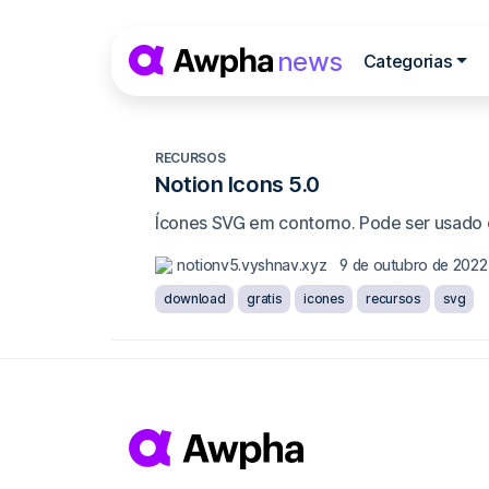
Pular para o conteúdo
news
Categorias
Navegação princip
RECURSOS
Notion Icons 5.0
Ícones SVG em contorno. Pode ser usado 
notionv5.vyshnav.xyz
9 de outubro de 2022
download
gratis
icones
recursos
svg