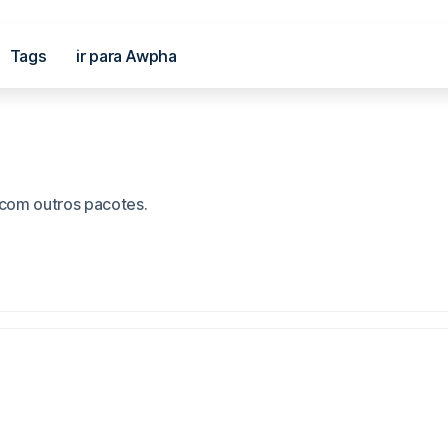
Tags
ir para Awpha
al
com outros pacotes.