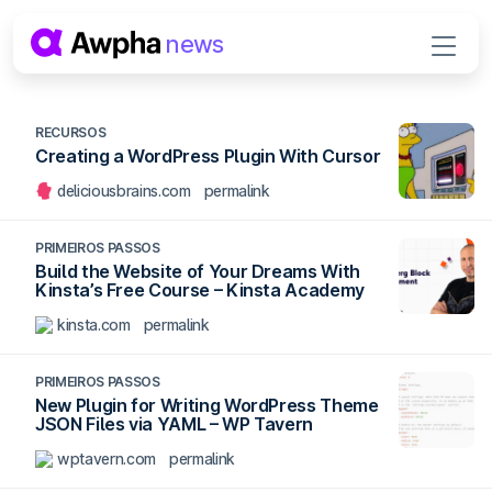
Pular para o conteúdo
news
Navegação principal
RECURSOS
Creating a WordPress Plugin With Cursor
deliciousbrains.com
permalink
PRIMEIROS PASSOS
Build the Website of Your Dreams With
Kinsta’s Free Course – Kinsta Academy
kinsta.com
permalink
PRIMEIROS PASSOS
New Plugin for Writing WordPress Theme
JSON Files via YAML – WP Tavern
wptavern.com
permalink