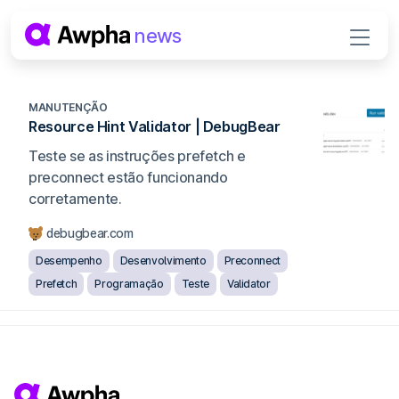
Pular para o conteúdo
news
Navegação principal
MANUTENÇÃO
Resource Hint Validator | DebugBear
Teste se as instruções prefetch e
preconnect estão funcionando
corretamente.
debugbear.com
Desempenho
Desenvolvimento
Preconnect
Prefetch
Programação
Teste
Validator