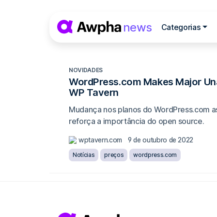
Pular para o conteúdo
news
Categorias
Navegação princip
NOVIDADES
WordPress.com Makes Major Unan
WP Tavern
Mudança nos planos do WordPress.com as
reforça a importância do open source.
wptavern.com
9 de outubro de 2022
Notícias
preços
wordpress.com