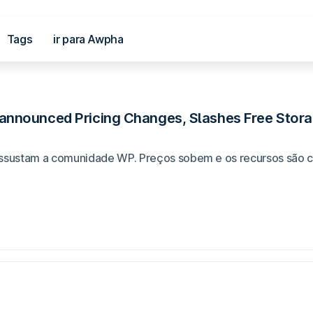
Tags
ir para Awpha
al
nounced Pricing Changes, Slashes Free Storag
sustam a comunidade WP. Preços sobem e os recursos são co