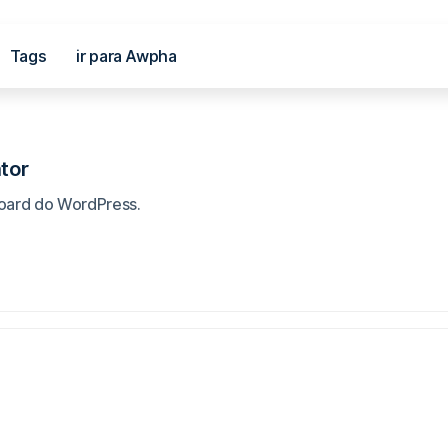
Tags
ir para Awpha
al
tor
oard do WordPress.