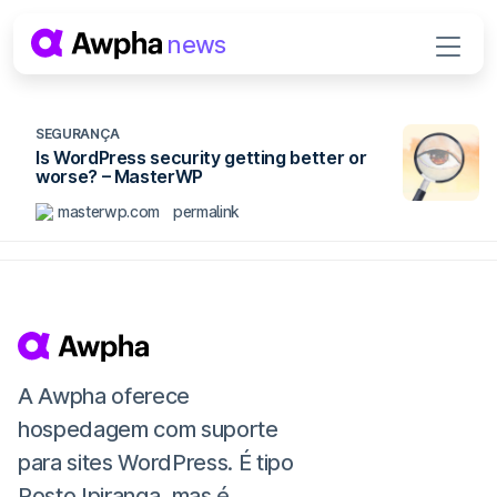
Pular para o conteúdo
news
Navegação principal
SEGURANÇA
Is WordPress security getting better or
worse? – MasterWP
masterwp.com
permalink
A Awpha oferece
hospedagem com suporte
para sites WordPress. É tipo
Posto Ipiranga, mas é