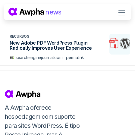
Pular para o conteúdo
news
Navegação principal
RECURSOS
New Adobe PDF WordPress Plugin
Radically Improves User Experience
searchenginejournal.com
permalink
A Awpha oferece
hospedagem com suporte
para sites WordPress. É tipo
Posto Ipiranga, mas é