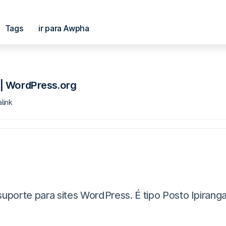
Tags
ir para Awpha
al
| WordPress.org
link
te para sites WordPress. É tipo Posto Ipiranga, m