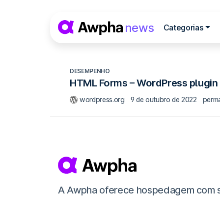
Pular para o conteúdo
news
Categorias
Navegação princip
DESEMPENHO
HTML Forms – WordPress plugin 
wordpress.org
9 de outubro de 2022
perma
A Awpha oferece hospedagem com supor