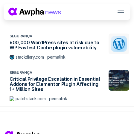
Pular para o conteúdo
news
Navegação principal
SEGURANÇA
600,000 WordPress sites at risk due to
WP Fastest Cache plugin vulnerability
stackdiary.com
permalink
SEGURANÇA
Critical Privilege Escalation in Essential
Addons for Elementor Plugin Affecting
1+ Million Sites
patchstack.com
permalink