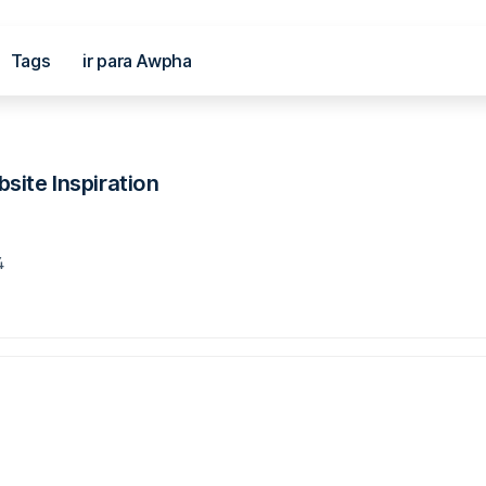
Tags
ir para Awpha
al
site Inspiration
.
4