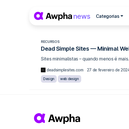
Pular para o conteúdo
news
Categorias
Navegação princip
RECURSOS
Dead Simple Sites — Minimal Web
Sites minimalistas – quando menos é mais
deadsimplesites.com
27 de fevereiro de 202
Design
web design