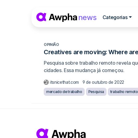
Pular para o conteúdo
news
Categorias
Navegação princip
OPINIÃO
Creatives are moving: Where ar
Pesquisa sobre trabalho remoto revela qu
cidades. Essa mudança já começou.
itsnicethat.com
9 de outubro de 2022
mercado de trabalho
Pesquisa
trabalho remoto