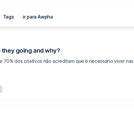
Tags
ir para Awpha
al
e they going and why?
e 70% dos criativos não acreditam que é necessário viver na