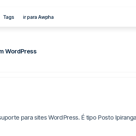
Tags
ir para Awpha
al
em WordPress
te para sites WordPress. É tipo Posto Ipiranga, m