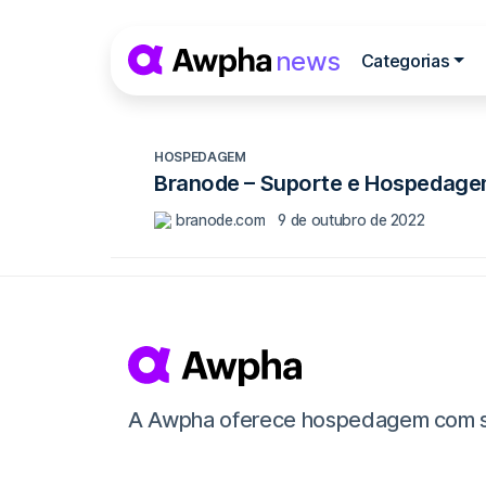
Pular para o conteúdo
news
Categorias
Navegação princip
HOSPEDAGEM
Branode – Suporte e Hospedag
branode.com
9 de outubro de 2022
A Awpha oferece hospedagem com supor