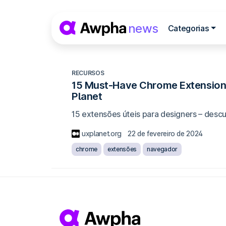
Pular para o conteúdo
news
Categorias
Navegação princip
RECURSOS
15 Must-Have Chrome Extensions 
Planet
15 extensões úteis para designers – descu
uxplanet.org
22 de fevereiro de 2024
chrome
extensões
navegador